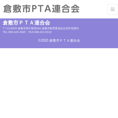
「総会のご報告」を掲載しました。
倉敷市ＰＴＡ連合会
〒710-8565 倉敷市西中新田640 倉敷市教育委員会生涯学習課内
TEL:086-426-3845 FAX:086-421-6018
©2020 倉敷市ＰＴＡ連合会